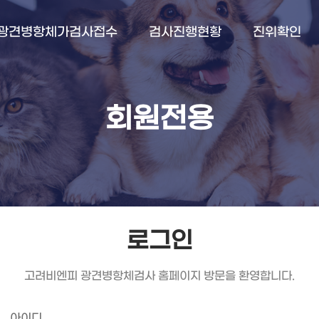
광견병항체가검사접수
검사진행현황
진위확인
회원전용
로그인
고려비엔피 광견병항체검사 홈페이지 방문을 환영합니다.
아이디